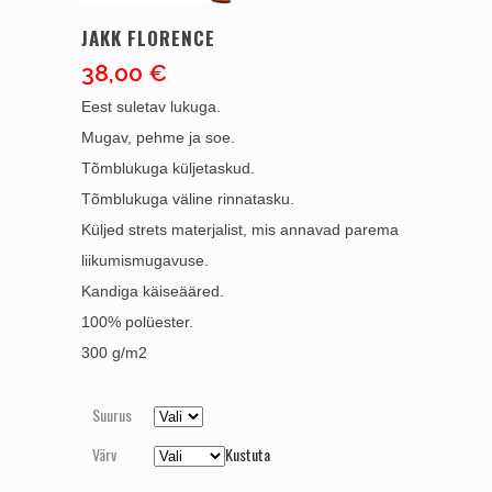
JAKK FLORENCE
38,00
€
Eest suletav lukuga.
Mugav, pehme ja soe.
Tõmblukuga küljetaskud.
Tõmblukuga väline rinnatasku.
Küljed strets materjalist, mis annavad parema
liikumismugavuse.
Kandiga käiseääred.
100% polüester.
300 g/m2
Suurus
Värv
Kustuta