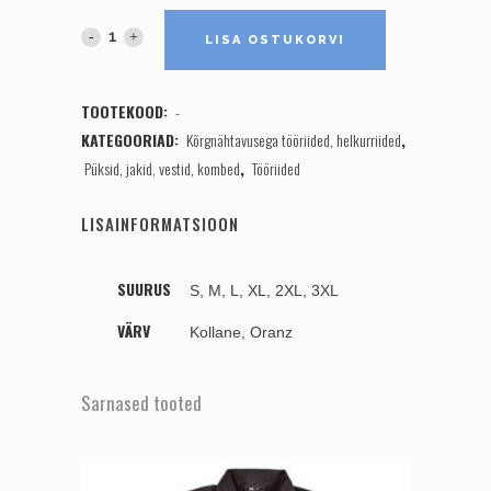
JAKK
LISA OSTUKORVI
FLORENCE
TOOTEKOOD:
-
quantity
KATEGOORIAD:
Kõrgnähtavusega tööriided, helkurriided
,
Püksid, jakid, vestid, kombed
,
Tööriided
LISAINFORMATSIOON
SUURUS
S, M, L, XL, 2XL, 3XL
VÄRV
Kollane, Oranz
Sarnased tooted