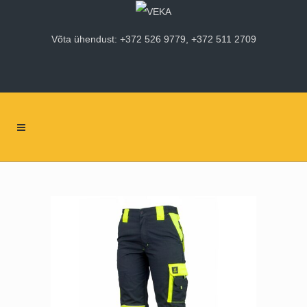
Võta ühendust: +372 526 9779, +372 511 2709