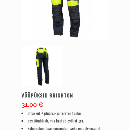
VÖÖPÜKSID BRIGHTON
31,00
€
6 taskut + pliiatsi- ja telefonitasku.
ees tõmblukk, mis kaetud esiliistuga.
kulumiskindluse suurendamiseks on põlveosadel