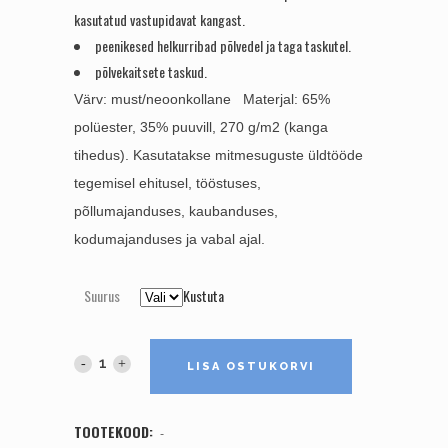
kasutatud vastupidavat kangast.
peenikesed helkurribad põlvedel ja taga taskutel.
põlvekaitsete taskud.
Värv: must/neoonkollane
Materjal: 65%
polüester, 35% puuvill, 270 g/m2 (kanga
tihedus). Kasutatakse mitmesuguste üldtööde
tegemisel ehitusel, tööstuses,
põllumajanduses, kaubanduses,
kodumajanduses ja vabal ajal.
Suurus
Kustuta
VÖÖPÜKSID
LISA OSTUKORVI
BRIGHTON
TOOTEKOOD:
-
quantity